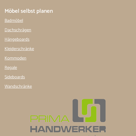
Möbel selbst planen
Badmöbel
Dachschrägen
Hängeboards
Kleiderschränke
Kommoden
Regale
Sideboards
Wandschränke