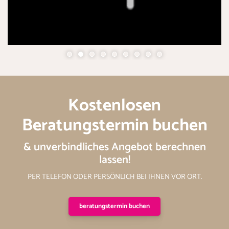
Kostenlosen
Beratungstermin buchen
& unverbindliches Angebot berechnen
lassen!
PER TELEFON ODER PERSÖNLICH BEI IHNEN VOR ORT.
beratungstermin buchen