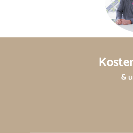
Koste
& u