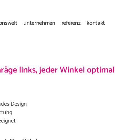
ionswelt
unternehmen
referenz
kontakt
räge links, jeder Winkel optimal
ndes Design
attung
eeignet