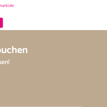
markl.de
buchen
sen!