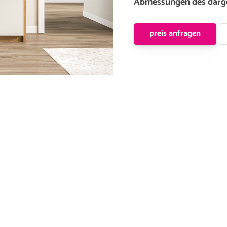
Abmessungen des darge
preis anfragen