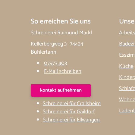
So erreichen Sie uns
Unse
Schreinerei Raimund Markl
Arbeit
Kellerbergweg 3 · 74424
Badez
Bühlertann
Esszi
07973 403
Küche
E-Mail schreiben
Kinder
Schlaf
kontakt aufnehmen
Wohnz
Schreinerei für Crailsheim
Laden
Schreinerei für Gaildorf
Schreinerei für Ellwangen